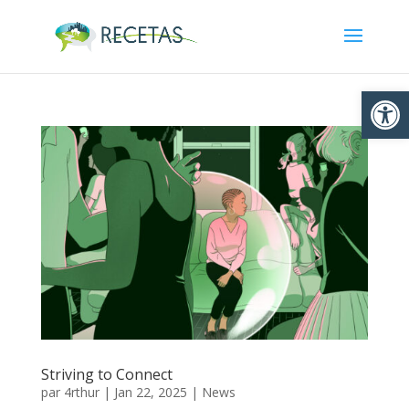
Ouvrir la
Striving to Connect
par
4rthur
|
Jan 22, 2025
|
News