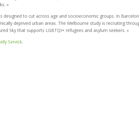
ks. »
 is designed to cut across age and socioeconomic groups. In Barcelo
mically deprived urban areas. The Melbourne study is recruiting throu
oured Sky that supports LGBTQI+ refugees and asylum seekers. »
elly Servick
.