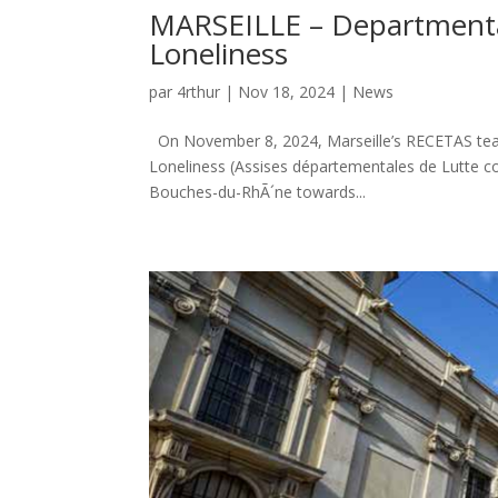
MARSEILLE – Departmental
Loneliness
par
4rthur
|
Nov 18, 2024
|
News
On November 8, 2024, Marseille’s RECETAS tea
Loneliness (Assises départementales de Lutte c
Bouches-du-RhÃ´ne towards...