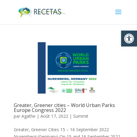
Ouvrir la
Greater, Greener cities – World Urban Parks
Europe Congress 2022
par
Agathe
|
Août 17, 2022
|
Summit
Greater, Greener Cities 15 – 16 September 2022
Nuremberg (Germany) On 15 and 16 September 2022,